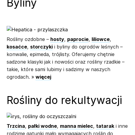
Byliny
Rośliny ozdobne –
hosty
,
paprocie
,
liliowce
,
kosaćce
,
storczyki
i byliny do ogrodów leśnych –
konwalie, epimeda, trójlisty. Oferujemy chętnie
sadzone klasyki jak i nowości oraz rośliny rzadkie –
takie, które sami lubimy i sadzimy w naszych
ogrodach. »
więcej
Rośliny do rekultywacji
Trzcina
,
pałki wodne
,
manna mielec
,
tatarak
i inne
rodzime gatunki mało wymagających roślin do