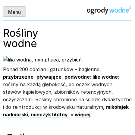
Skip
ogrody wodne
Menu
to
content
Rośliny
wodne
Ponad 200 odmian i gatunków – bagienne,
przybrzeżne
,
pływające
,
podwodne
;
lilie wodne
;
rośliny na każdą głębokość, do oczek wodnych,
stawów kąpielowych, zbiorników retencyjnych,
oczyszczalni. Rośliny chronione na ścieżki dydaktyczne
i do reintrodukcji w środowisku naturalnym,
mikołajek
nadmorski
,
mieczyk błotny
. »
więcej