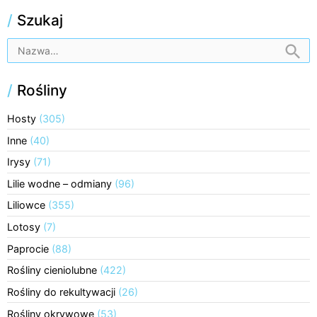
/
Szukaj
/
Rośliny
Hosty
(305)
Inne
(40)
Irysy
(71)
Lilie wodne – odmiany
(96)
Liliowce
(355)
Lotosy
(7)
Paprocie
(88)
Rośliny cieniolubne
(422)
Rośliny do rekultywacji
(26)
Rośliny okrywowe
(53)