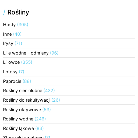
/
Rośliny
Hosty
(305)
Inne
(40)
Irysy
(71)
Lilie wodne – odmiany
(96)
Liliowce
(355)
Lotosy
(7)
Paprocie
(88)
Rośliny cieniolubne
(422)
Rośliny do rekultywacji
(26)
Rośliny okrywowe
(53)
Rośliny wodne
(246)
Rośliny łąkowe
(83)
Storczyki gruntowe
(7)