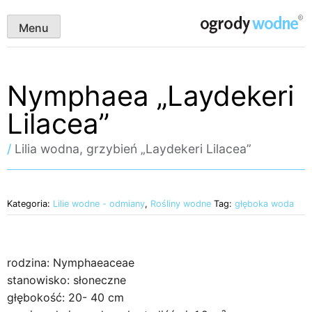
Skip
ogrody wodne
to
Menu
content
Nymphaea „Laydekeri
Lilacea”
/
Lilia wodna, grzybień „Laydekeri Lilacea”
Kategoria:
Lilie wodne - odmiany
,
Rośliny wodne
Tag:
głęboka woda
rodzina: Nymphaeaceae
stanowisko: słoneczne
głębokość: 20- 40 cm