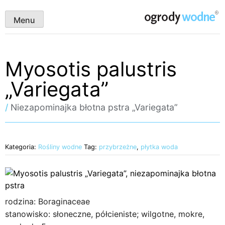
Skip
ogrody wodne
to
Menu
content
Myosotis palustris
„Variegata”
/
Niezapominajka błotna pstra „Variegata”
Kategoria:
Rośliny wodne
Tag:
przybrzeżne
,
płytka woda
rodzina: Boraginaceae
stanowisko: słoneczne, półcieniste; wilgotne, mokre,