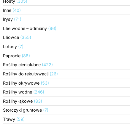
Hosty
(305)
Inne
(40)
Irysy
(71)
Lilie wodne – odmiany
(96)
Liliowce
(355)
Lotosy
(7)
Paprocie
(88)
Rośliny cieniolubne
(422)
Rośliny do rekultywacji
(26)
Rośliny okrywowe
(53)
Rośliny wodne
(246)
Rośliny łąkowe
(83)
Storczyki gruntowe
(7)
Trawy
(59)