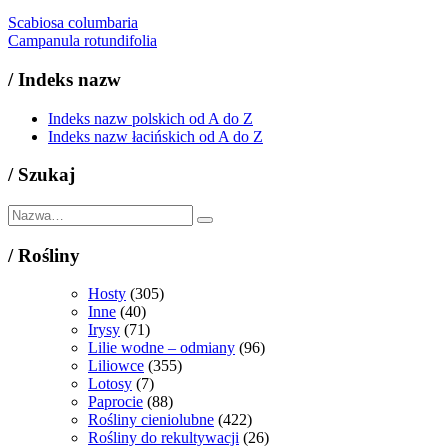
Scabiosa columbaria
Campanula rotundifolia
/
Indeks nazw
Indeks nazw polskich od A do Z
Indeks nazw łacińskich od A do Z
/
Szukaj
/
Rośliny
Hosty
(305)
Inne
(40)
Irysy
(71)
Lilie wodne – odmiany
(96)
Liliowce
(355)
Lotosy
(7)
Paprocie
(88)
Rośliny cieniolubne
(422)
Rośliny do rekultywacji
(26)