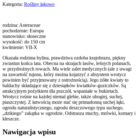
Kategoria:
Rośliny łąkowe
rodzina: Asteraceae
pochodzenie: Europa
stanowisko: słoneczne
wysokość: do 150 cm
kwitnienie: VII-X
Okazała rodzima bylina, prawdziwa ozdoba krajobrazu, piękny
zwiastun końca lata. Obecna na skrajach lasów, leśnych polanach,
w przydrożnych rowach. Ma wiele zalet medycznych (ale z uwagi
na zawartość tujonu, który można kojarzyć z absyntem wrotycz
powinien być przyjmowany z ostrożnością). Jego żółte kwiaty to
baldachy składające się z dziesiątków kwiatków-guziczków. Są
atrakcyjnym pożytkiem dla pszczół, wspaniałe w bukietach.
Wrotycz rośnie na każdej niemal glebie, także ubogiej, suchej,
piaszczystej. Z łatwością może stać się primadonną suchej łąki,
ogrodu naturalistycznego, ogrodu deszczowego typu suchego,
„dzikiego” zakątka w ogrodzie. Odstrasza muchy, mrówki, komary i
kleszcze.
Nawigacja wpisu