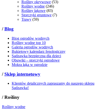
Rośliny okrywowe
(53)
Rośliny wodne
(246)
Rośliny łąkowe
(83)
Storczyki gruntowe
(7)
Trawy
(59)
/
Blog
Blog ogrodów wodnych
Rośliny wodne top 10
Galeria ogrodów wodnych
Bukietowy kalendarz fenologiczny
Sadzawka bezpieczna dla dzieci
Obuwiki – storczyki ogrodowe
Mokra łąka w ogrodzie
/
Sklep internetowy
Klientów detalicznych zapraszamy do naszego sklepu
Sadzawka!
/
Rośliny
Rośliny wodne