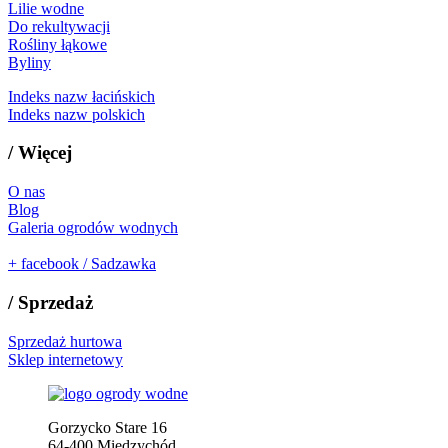
Lilie wodne
Do rekultywacji
Rośliny łąkowe
Byliny
Indeks nazw łacińskich
Indeks nazw polskich
/
Więcej
O nas
Blog
Galeria ogrodów wodnych
+
facebook / Sadzawka
/
Sprzedaż
Sprzedaż hurtowa
Sklep internetowy
Gorzycko Stare 16
64-400 Międzychód