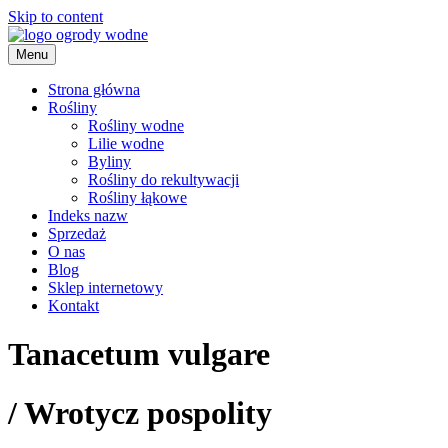
Skip to content
Menu
ogrody wodne
Strona główna
Rośliny
Rośliny wodne
Lilie wodne
Byliny
Rośliny do rekultywacji
Rośliny łąkowe
Indeks nazw
Sprzedaż
O nas
Blog
Sklep internetowy
Kontakt
Tanacetum vulgare
/
Wrotycz pospolity