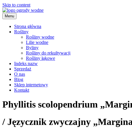
Skip to content
Menu
ogrody wodne
Strona główna
Rośliny
Rośliny wodne
Lilie wodne
Byliny
Rośliny do rekultywacji
Rośliny łąkowe
Indeks nazw
Sprzedaż
O nas
Blog
Sklep internetowy
Kontakt
Phyllitis scolopendrium „Margi
/
Języcznik zwyczajny „Margin