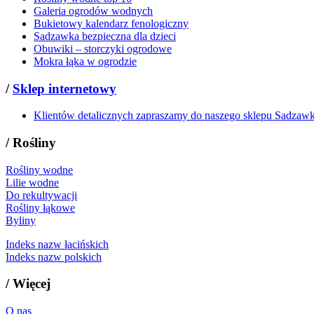
Galeria ogrodów wodnych
Bukietowy kalendarz fenologiczny
Sadzawka bezpieczna dla dzieci
Obuwiki – storczyki ogrodowe
Mokra łąka w ogrodzie
/
Sklep internetowy
Klientów detalicznych zapraszamy do naszego sklepu Sadzaw
/
Rośliny
Rośliny wodne
Lilie wodne
Do rekultywacji
Rośliny łąkowe
Byliny
Indeks nazw łacińskich
Indeks nazw polskich
/
Więcej
O nas