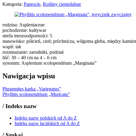
Kategoria:
Paprocie
,
Rośliny cieniolubne
rodzina: Aspleniaceae
pochodzenie: kultywar
strefa mrozoodporności: 5
stanowisko: półcień, cień; próchnicza, wilgotna gleba, między kamie
wapń: tak
rozmnażanie: zarodniki, podział
liść: 30 – 40 cm na 4 – 6 cm
synonim: Asplenium scolopendrium „Marginata”
Nawigacja wpisu
Phragmites karka „Variegatus”
Phyllitis scolopendrium „Muricata”
/
Indeks nazw
Indeks nazw polskich od A do Z
Indeks nazw łacińskich od A do Z
/
Szukaj