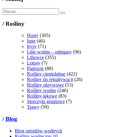
/
Rośliny
Hosty
(305)
Inne
(40)
Irysy
(71)
Lilie wodne – odmiany
(96)
Liliowce
(355)
Lotosy
(7)
Paprocie
(88)
Rośliny cieniolubne
(422)
Rośliny do rekultywacji
(26)
Rośliny okrywowe
(53)
Rośliny wodne
(246)
Rośliny łąkowe
(83)
Storczyki gruntowe
(7)
Trawy
(59)
/
Blog
Blog ogrodów wodnych
Rośliny wodne top 10