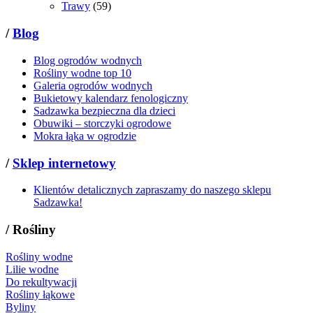
Trawy
(59)
/
Blog
Blog ogrodów wodnych
Rośliny wodne top 10
Galeria ogrodów wodnych
Bukietowy kalendarz fenologiczny
Sadzawka bezpieczna dla dzieci
Obuwiki – storczyki ogrodowe
Mokra łąka w ogrodzie
/
Sklep internetowy
Klientów detalicznych zapraszamy do naszego sklepu
Sadzawka!
/
Rośliny
Rośliny wodne
Lilie wodne
Do rekultywacji
Rośliny łąkowe
Byliny