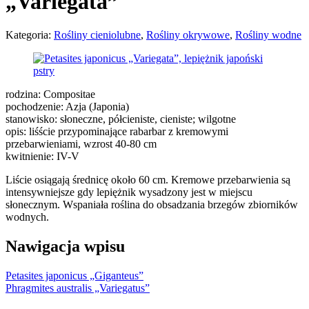
„Variegata”
Kategoria:
Rośliny cieniolubne
,
Rośliny okrywowe
,
Rośliny wodne
rodzina: Compositae
pochodzenie: Azja (Japonia)
stanowisko: słoneczne, półcieniste, cieniste; wilgotne
opis: liśście przypominające rabarbar z kremowymi
przebarwieniami, wzrost 40-80 cm
kwitnienie: IV-V
Liście osiągają średnicę około 60 cm. Kremowe przebarwienia są
intensywniejsze gdy lepiężnik wysadzony jest w miejscu
słonecznym. Wspaniała roślina do obsadzania brzegów zbiorników
wodnych.
Nawigacja wpisu
Petasites japonicus „Giganteus”
Phragmites australis „Variegatus”