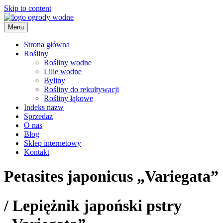
Skip to content
Menu
ogrody wodne
Strona główna
Rośliny
Rośliny wodne
Lilie wodne
Byliny
Rośliny do rekultywacji
Rośliny łąkowe
Indeks nazw
Sprzedaż
O nas
Blog
Sklep internetowy
Kontakt
Petasites japonicus „Variegata”
/
Lepiężnik japoński pstry