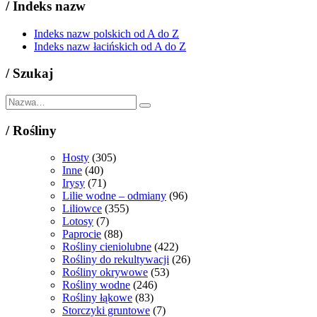
/
Indeks nazw
Indeks nazw polskich od A do Z
Indeks nazw łacińskich od A do Z
/
Szukaj
/
Rośliny
Hosty
(305)
Inne
(40)
Irysy
(71)
Lilie wodne – odmiany
(96)
Liliowce
(355)
Lotosy
(7)
Paprocie
(88)
Rośliny cieniolubne
(422)
Rośliny do rekultywacji
(26)
Rośliny okrywowe
(53)
Rośliny wodne
(246)
Rośliny łąkowe
(83)
Storczyki gruntowe
(7)