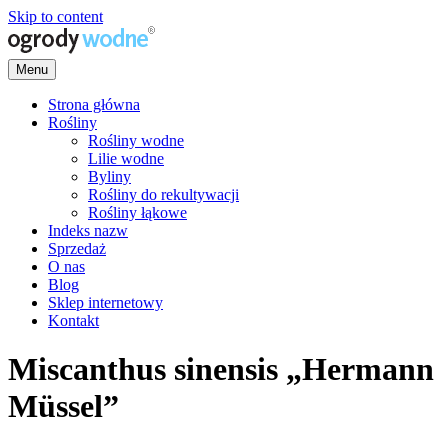
Skip to content
Menu
ogrody wodne
Strona główna
Rośliny
Rośliny wodne
Lilie wodne
Byliny
Rośliny do rekultywacji
Rośliny łąkowe
Indeks nazw
Sprzedaż
O nas
Blog
Sklep internetowy
Kontakt
Miscanthus sinensis „Hermann
Müssel”