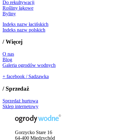
Do rekultywacji
Rośliny łąkowe
Byliny
Indeks nazw łacińskich
Indeks nazw polskich
/
Więcej
O nas
Blog
Galeria ogrodów wodnych
+
facebook / Sadzawka
/
Sprzedaż
Sprzedaż hurtowa
Sklep internetowy
Gorzycko Stare 16
64-400 Międzychód