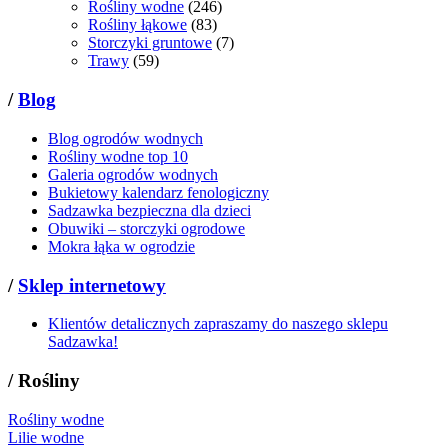
Rośliny wodne
(246)
Rośliny łąkowe
(83)
Storczyki gruntowe
(7)
Trawy
(59)
/
Blog
Blog ogrodów wodnych
Rośliny wodne top 10
Galeria ogrodów wodnych
Bukietowy kalendarz fenologiczny
Sadzawka bezpieczna dla dzieci
Obuwiki – storczyki ogrodowe
Mokra łąka w ogrodzie
/
Sklep internetowy
Klientów detalicznych zapraszamy do naszego sklepu
Sadzawka!
/
Rośliny
Rośliny wodne
Lilie wodne