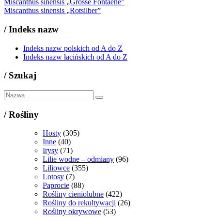
Miscanthus sinensis „Grosse Fontaene”
Miscanthus sinensis „Rotsilber”
/
Indeks nazw
Indeks nazw polskich od A do Z
Indeks nazw łacińskich od A do Z
/
Szukaj
/
Rośliny
Hosty
(305)
Inne
(40)
Irysy
(71)
Lilie wodne – odmiany
(96)
Liliowce
(355)
Lotosy
(7)
Paprocie
(88)
Rośliny cieniolubne
(422)
Rośliny do rekultywacji
(26)
Rośliny okrywowe
(53)