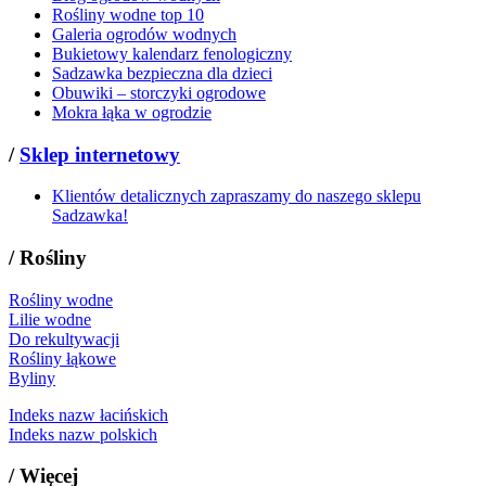
Rośliny wodne top 10
Galeria ogrodów wodnych
Bukietowy kalendarz fenologiczny
Sadzawka bezpieczna dla dzieci
Obuwiki – storczyki ogrodowe
Mokra łąka w ogrodzie
/
Sklep internetowy
Klientów detalicznych zapraszamy do naszego sklepu
Sadzawka!
/
Rośliny
Rośliny wodne
Lilie wodne
Do rekultywacji
Rośliny łąkowe
Byliny
Indeks nazw łacińskich
Indeks nazw polskich
/
Więcej