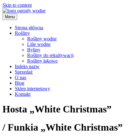
Skip to content
Menu
ogrody wodne
Strona główna
Rośliny
Rośliny wodne
Lilie wodne
Byliny
Rośliny do rekultywacji
Rośliny łąkowe
Indeks nazw
Sprzedaż
O nas
Blog
Sklep internetowy
Kontakt
Hosta „White Christmas”
/
Funkia „White Christmas”