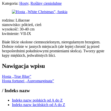
Kategoria:
Hosty
,
Rośliny cieniolubne
rodzina: Liliaceae
stanowisko: półcień, cień
wysokość: 30-40 cm
kwitnienie: VII-IX
Białe liście okolone ciemnozielonym, nieregularnym brzegiem.
Dobrze rośnie w jasnych miejscach (ale lepiej chronić ją przed
bezpośrednimi południowymi promieniami słońca). Tworzy gęste
kępy miękkich, jedwabistych liści.
Nawigacja wpisu
Hosta „True Blue”
Hosta fortunei „Aureomarginata”
/
Indeks nazw
Indeks nazw polskich od A do Z
Indeks nazw łacińskich od A do Z