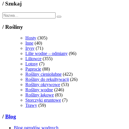
/
Szukaj
/
Rośliny
Hosty
(305)
Inne
(40)
Irysy
(71)
Lilie wodne – odmiany
(96)
Liliowce
(355)
Lotosy
(7)
Paprocie
(88)
Rośliny cieniolubne
(422)
Rośliny do rekultywacji
(26)
Rośliny okrywowe
(53)
Rośliny wodne
(246)
Rośliny łąkowe
(83)
Storczyki gruntowe
(7)
Trawy
(59)
/
Blog
Blog ogrodów wodnych