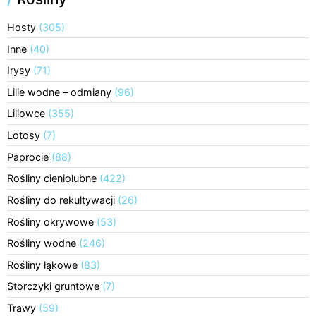
Hosty
(305)
Inne
(40)
Irysy
(71)
Lilie wodne – odmiany
(96)
Liliowce
(355)
Lotosy
(7)
Paprocie
(88)
Rośliny cieniolubne
(422)
Rośliny do rekultywacji
(26)
Rośliny okrywowe
(53)
Rośliny wodne
(246)
Rośliny łąkowe
(83)
Storczyki gruntowe
(7)
Trawy
(59)