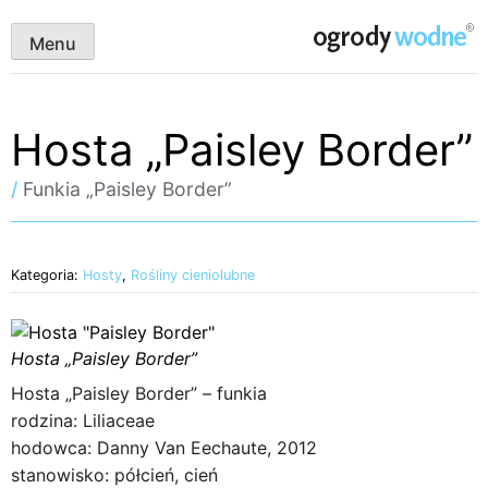
Skip
ogrody wodne
to
Menu
content
Hosta „Paisley Border”
/
Funkia „Paisley Border”
Kategoria:
Hosty
,
Rośliny cieniolubne
Hosta „Paisley Border”
Hosta „Paisley Border” – funkia
rodzina: Liliaceae
hodowca: Danny Van Eechaute, 2012
stanowisko: półcień, cień