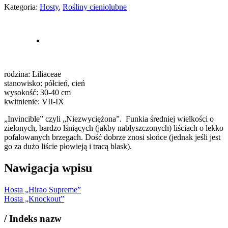
Kategoria:
Hosty
,
Rośliny cieniolubne
rodzina: Liliaceae
stanowisko: półcień, cień
wysokość: 30-40 cm
kwitnienie: VII-IX
„Invincible” czyli „Niezwyciężona”. Funkia średniej wielkości o
zielonych, bardzo lśniących (jakby nabłyszczonych) liściach o lekko
pofalowanych brzegach. Dość dobrze znosi słońce (jednak jeśli jest
go za dużo liście płowieją i tracą blask).
Nawigacja wpisu
Hosta „Hirao Supreme”
Hosta „Knockout”
/
Indeks nazw