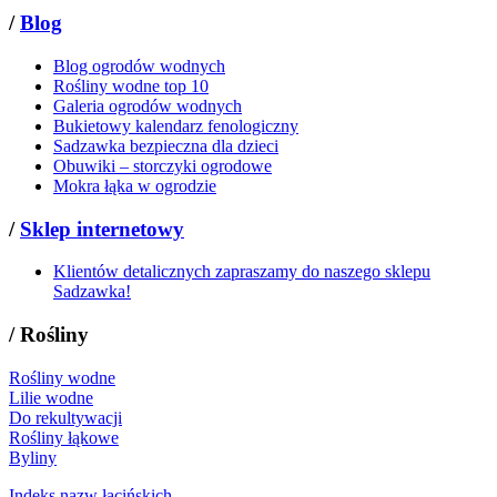
/
Blog
Blog ogrodów wodnych
Rośliny wodne top 10
Galeria ogrodów wodnych
Bukietowy kalendarz fenologiczny
Sadzawka bezpieczna dla dzieci
Obuwiki – storczyki ogrodowe
Mokra łąka w ogrodzie
/
Sklep internetowy
Klientów detalicznych zapraszamy do naszego sklepu
Sadzawka!
/
Rośliny
Rośliny wodne
Lilie wodne
Do rekultywacji
Rośliny łąkowe
Byliny
Indeks nazw łacińskich