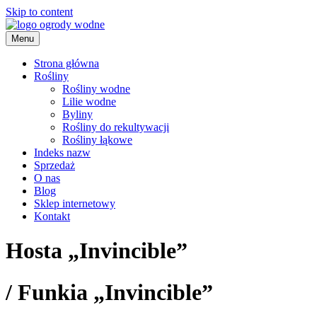
Skip to content
Menu
ogrody wodne
Strona główna
Rośliny
Rośliny wodne
Lilie wodne
Byliny
Rośliny do rekultywacji
Rośliny łąkowe
Indeks nazw
Sprzedaż
O nas
Blog
Sklep internetowy
Kontakt
Hosta „Invincible”
/
Funkia „Invincible”