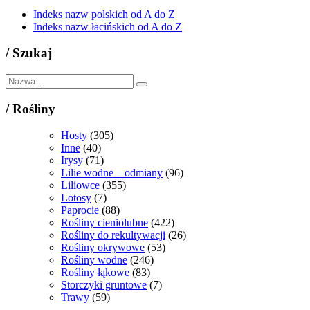
Indeks nazw polskich od A do Z
Indeks nazw łacińskich od A do Z
/
Szukaj
/
Rośliny
Hosty
(305)
Inne
(40)
Irysy
(71)
Lilie wodne – odmiany
(96)
Liliowce
(355)
Lotosy
(7)
Paprocie
(88)
Rośliny cieniolubne
(422)
Rośliny do rekultywacji
(26)
Rośliny okrywowe
(53)
Rośliny wodne
(246)
Rośliny łąkowe
(83)
Storczyki gruntowe
(7)
Trawy
(59)