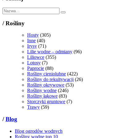
/
Rośliny
Hosty
(305)
Inne
(40)
Irysy
(71)
Lilie wodne – odmiany
(96)
Liliowce
(355)
Lotosy
(7)
Paprocie
(88)
Rośliny cieniolubne
(422)
Rośliny do rekultywacji
(26)
Rośliny okrywowe
(53)
Rośliny wodne
(246)
Rośliny łąkowe
(83)
Storczyki gruntowe
(7)
Trawy
(59)
/
Blog
Blog ogrodów wodnych
Rośliny wodne top 10