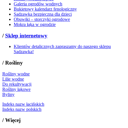
Galeria ogrodów wodnych
Bukietowy kalendarz fenologiczny
Sadzawka bezpieczna dla dzieci
Obuwiki – storczyki ogrodowe
Mokra łąka w ogrodzie
/
Sklep internetowy
Klientów detalicznych zapraszamy do naszego sklepu
Sadzawka!
/
Rośliny
Rośliny wodne
Lilie wodne
Do rekultywacji
Rośliny łąkowe
Byliny
Indeks nazw łacińskich
Indeks nazw polskich
/
Więcej