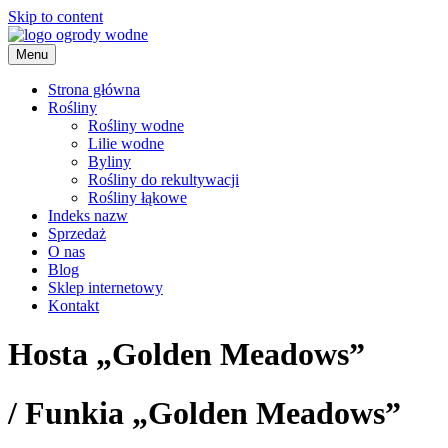
Skip to content
Menu
ogrody wodne
Strona główna
Rośliny
Rośliny wodne
Lilie wodne
Byliny
Rośliny do rekultywacji
Rośliny łąkowe
Indeks nazw
Sprzedaż
O nas
Blog
Sklep internetowy
Kontakt
Hosta „Golden Meadows”
/
Funkia „Golden Meadows”