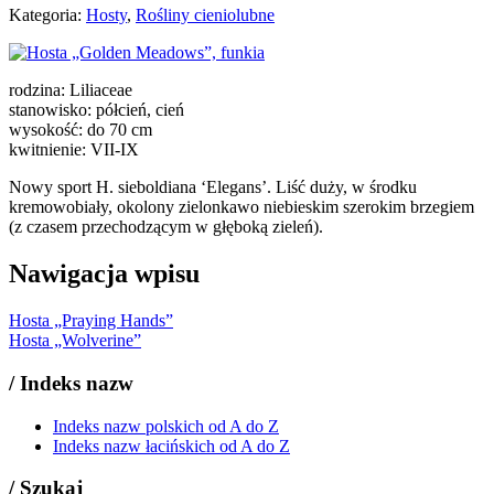
Kategoria:
Hosty
,
Rośliny cieniolubne
rodzina: Liliaceae
stanowisko: półcień, cień
wysokość: do 70 cm
kwitnienie: VII-IX
Nowy sport H. sieboldiana ‘Elegans’. Liść duży, w środku
kremowobiały, okolony zielonkawo niebieskim szerokim brzegiem
(z czasem przechodzącym w głęboką zieleń).
Nawigacja wpisu
Hosta „Praying Hands”
Hosta „Wolverine”
/
Indeks nazw
Indeks nazw polskich od A do Z
Indeks nazw łacińskich od A do Z
/
Szukaj