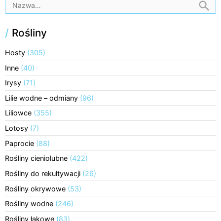
/
Rośliny
Hosty
(305)
Inne
(40)
Irysy
(71)
Lilie wodne – odmiany
(96)
Liliowce
(355)
Lotosy
(7)
Paprocie
(88)
Rośliny cieniolubne
(422)
Rośliny do rekultywacji
(26)
Rośliny okrywowe
(53)
Rośliny wodne
(246)
Rośliny łąkowe
(83)