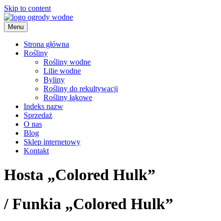
Skip to content
Menu
ogrody wodne
Strona główna
Rośliny
Rośliny wodne
Lilie wodne
Byliny
Rośliny do rekultywacji
Rośliny łąkowe
Indeks nazw
Sprzedaż
O nas
Blog
Sklep internetowy
Kontakt
Hosta „Colored Hulk”
/
Funkia „Colored Hulk”