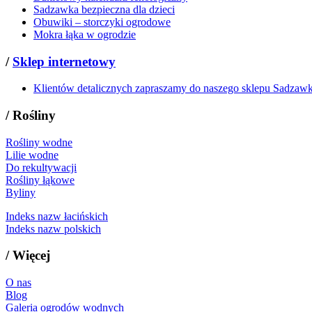
Sadzawka bezpieczna dla dzieci
Obuwiki – storczyki ogrodowe
Mokra łąka w ogrodzie
/
Sklep internetowy
Klientów detalicznych zapraszamy do naszego sklepu Sadzaw
/
Rośliny
Rośliny wodne
Lilie wodne
Do rekultywacji
Rośliny łąkowe
Byliny
Indeks nazw łacińskich
Indeks nazw polskich
/
Więcej
O nas
Blog
Galeria ogrodów wodnych