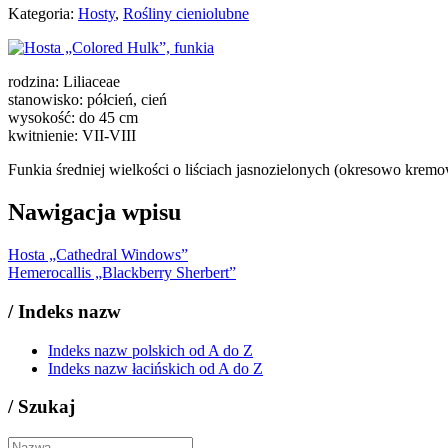
Kategoria:
Hosty
,
Rośliny cieniolubne
rodzina: Liliaceae
stanowisko: półcień, cień
wysokość: do 45 cm
kwitnienie: VII-VIII
Funkia średniej wielkości o liściach jasnozielonych (okresowo kr
Nawigacja wpisu
Hosta „Cathedral Windows”
Hemerocallis „Blackberry Sherbert”
/
Indeks nazw
Indeks nazw polskich od A do Z
Indeks nazw łacińskich od A do Z
/
Szukaj