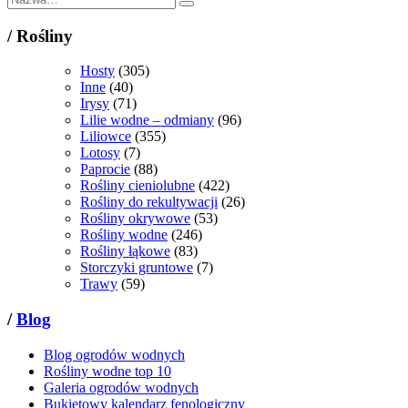
/
Rośliny
Hosty
(305)
Inne
(40)
Irysy
(71)
Lilie wodne – odmiany
(96)
Liliowce
(355)
Lotosy
(7)
Paprocie
(88)
Rośliny cieniolubne
(422)
Rośliny do rekultywacji
(26)
Rośliny okrywowe
(53)
Rośliny wodne
(246)
Rośliny łąkowe
(83)
Storczyki gruntowe
(7)
Trawy
(59)
/
Blog
Blog ogrodów wodnych
Rośliny wodne top 10
Galeria ogrodów wodnych
Bukietowy kalendarz fenologiczny