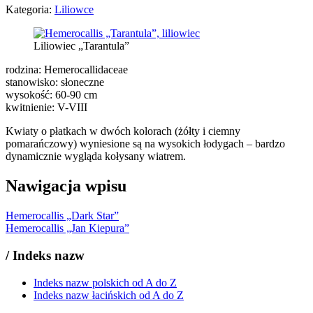
Kategoria:
Liliowce
Liliowiec „Tarantula”
rodzina: Hemerocallidaceae
stanowisko: słoneczne
wysokość: 60-90 cm
kwitnienie: V-VIII
Kwiaty o płatkach w dwóch kolorach (żółty i ciemny
pomarańczowy) wyniesione są na wysokich łodygach – bardzo
dynamicznie wygląda kołysany wiatrem.
Nawigacja wpisu
Hemerocallis „Dark Star”
Hemerocallis „Jan Kiepura”
/
Indeks nazw
Indeks nazw polskich od A do Z
Indeks nazw łacińskich od A do Z