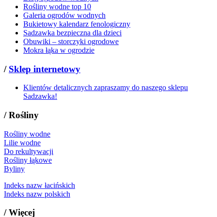
Rośliny wodne top 10
Galeria ogrodów wodnych
Bukietowy kalendarz fenologiczny
Sadzawka bezpieczna dla dzieci
Obuwiki – storczyki ogrodowe
Mokra łąka w ogrodzie
/
Sklep internetowy
Klientów detalicznych zapraszamy do naszego sklepu
Sadzawka!
/
Rośliny
Rośliny wodne
Lilie wodne
Do rekultywacji
Rośliny łąkowe
Byliny
Indeks nazw łacińskich
Indeks nazw polskich
/
Więcej