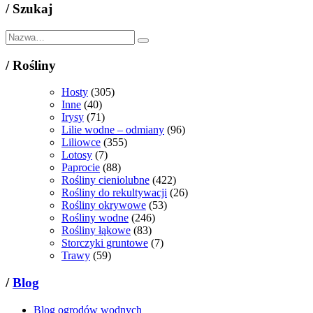
/
Szukaj
/
Rośliny
Hosty
(305)
Inne
(40)
Irysy
(71)
Lilie wodne – odmiany
(96)
Liliowce
(355)
Lotosy
(7)
Paprocie
(88)
Rośliny cieniolubne
(422)
Rośliny do rekultywacji
(26)
Rośliny okrywowe
(53)
Rośliny wodne
(246)
Rośliny łąkowe
(83)
Storczyki gruntowe
(7)
Trawy
(59)
/
Blog
Blog ogrodów wodnych