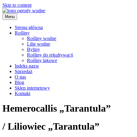
Skip to content
Menu
ogrody wodne
Strona główna
Rośliny
Rośliny wodne
Lilie wodne
Byliny
Rośliny do rekultywacji
Rośliny łąkowe
Indeks nazw
Sprzedaż
O nas
Blog
Sklep internetowy
Kontakt
Hemerocallis „Tarantula”
/
Liliowiec „Tarantula”