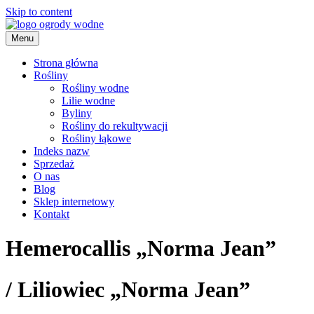
Skip to content
Menu
ogrody wodne
Strona główna
Rośliny
Rośliny wodne
Lilie wodne
Byliny
Rośliny do rekultywacji
Rośliny łąkowe
Indeks nazw
Sprzedaż
O nas
Blog
Sklep internetowy
Kontakt
Hemerocallis „Norma Jean”
/
Liliowiec „Norma Jean”