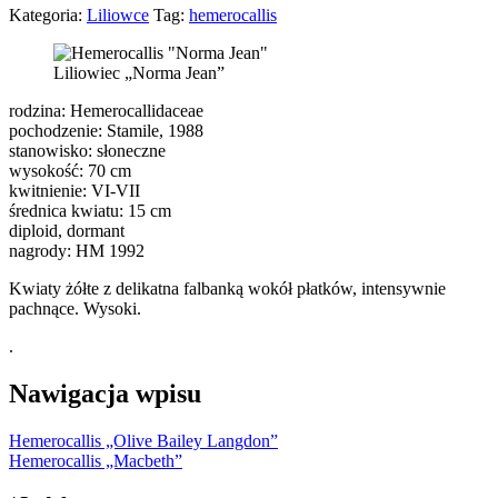
Kategoria:
Liliowce
Tag:
hemerocallis
Liliowiec „Norma Jean”
rodzina: Hemerocallidaceae
pochodzenie: Stamile, 1988
stanowisko: słoneczne
wysokość: 70 cm
kwitnienie: VI-VII
średnica kwiatu: 15 cm
diploid, dormant
nagrody: HM 1992
Kwiaty żółte z delikatna falbanką wokół płatków, intensywnie
pachnące. Wysoki.
.
Nawigacja wpisu
Hemerocallis „Olive Bailey Langdon”
Hemerocallis „Macbeth”