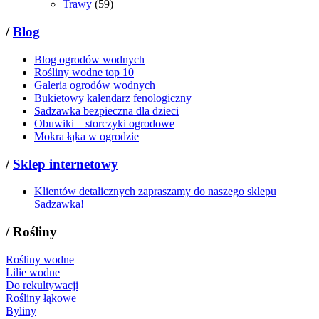
Trawy
(59)
/
Blog
Blog ogrodów wodnych
Rośliny wodne top 10
Galeria ogrodów wodnych
Bukietowy kalendarz fenologiczny
Sadzawka bezpieczna dla dzieci
Obuwiki – storczyki ogrodowe
Mokra łąka w ogrodzie
/
Sklep internetowy
Klientów detalicznych zapraszamy do naszego sklepu
Sadzawka!
/
Rośliny
Rośliny wodne
Lilie wodne
Do rekultywacji
Rośliny łąkowe
Byliny