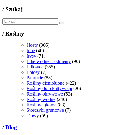
/
Szukaj
/
Rośliny
Hosty
(305)
Inne
(40)
Irysy
(71)
Lilie wodne – odmiany
(96)
Liliowce
(355)
Lotosy
(7)
Paprocie
(88)
Rośliny cieniolubne
(422)
Rośliny do rekultywacji
(26)
Rośliny okrywowe
(53)
Rośliny wodne
(246)
Rośliny łąkowe
(83)
Storczyki gruntowe
(7)
Trawy
(59)
/
Blog