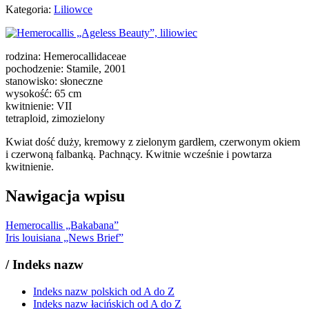
Kategoria:
Liliowce
rodzina: Hemerocallidaceae
pochodzenie: Stamile, 2001
stanowisko: słoneczne
wysokość: 65 cm
kwitnienie: VII
tetraploid, zimozielony
Kwiat dość duży, kremowy z zielonym gardłem, czerwonym okiem
i czerwoną falbanką. Pachnący. Kwitnie wcześnie i powtarza
kwitnienie.
Nawigacja wpisu
Hemerocallis „Bakabana”
Iris louisiana „News Brief”
/
Indeks nazw
Indeks nazw polskich od A do Z
Indeks nazw łacińskich od A do Z