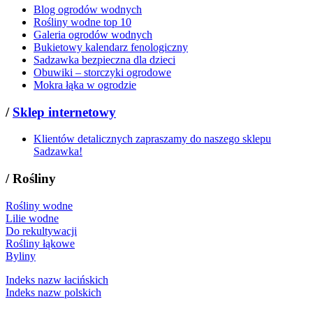
Blog ogrodów wodnych
Rośliny wodne top 10
Galeria ogrodów wodnych
Bukietowy kalendarz fenologiczny
Sadzawka bezpieczna dla dzieci
Obuwiki – storczyki ogrodowe
Mokra łąka w ogrodzie
/
Sklep internetowy
Klientów detalicznych zapraszamy do naszego sklepu
Sadzawka!
/
Rośliny
Rośliny wodne
Lilie wodne
Do rekultywacji
Rośliny łąkowe
Byliny
Indeks nazw łacińskich
Indeks nazw polskich