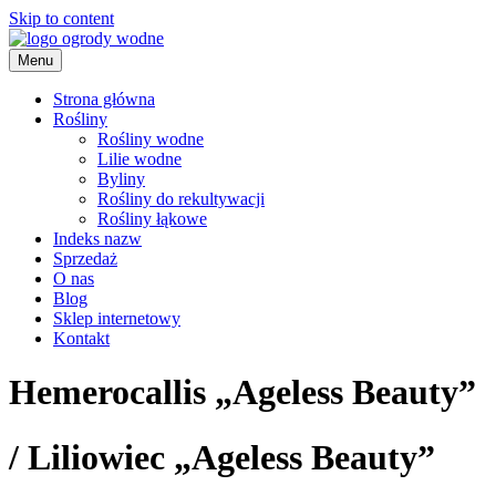
Skip to content
Menu
ogrody wodne
Strona główna
Rośliny
Rośliny wodne
Lilie wodne
Byliny
Rośliny do rekultywacji
Rośliny łąkowe
Indeks nazw
Sprzedaż
O nas
Blog
Sklep internetowy
Kontakt
Hemerocallis „Ageless Beauty”
/
Liliowiec „Ageless Beauty”