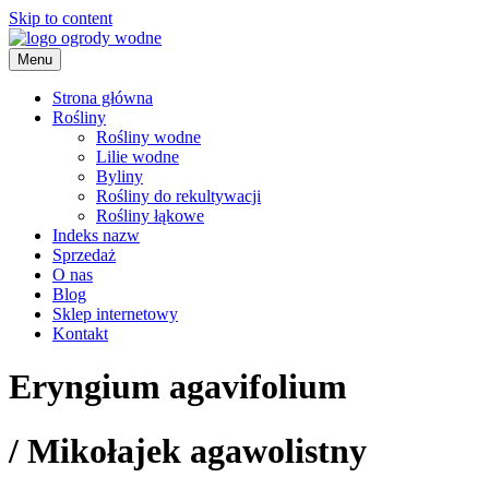
Skip to content
Menu
ogrody wodne
Strona główna
Rośliny
Rośliny wodne
Lilie wodne
Byliny
Rośliny do rekultywacji
Rośliny łąkowe
Indeks nazw
Sprzedaż
O nas
Blog
Sklep internetowy
Kontakt
Eryngium agavifolium
/
Mikołajek agawolistny