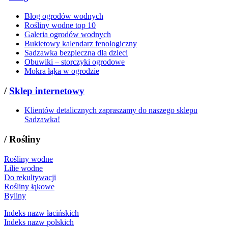
Blog ogrodów wodnych
Rośliny wodne top 10
Galeria ogrodów wodnych
Bukietowy kalendarz fenologiczny
Sadzawka bezpieczna dla dzieci
Obuwiki – storczyki ogrodowe
Mokra łąka w ogrodzie
/
Sklep internetowy
Klientów detalicznych zapraszamy do naszego sklepu
Sadzawka!
/
Rośliny
Rośliny wodne
Lilie wodne
Do rekultywacji
Rośliny łąkowe
Byliny
Indeks nazw łacińskich
Indeks nazw polskich