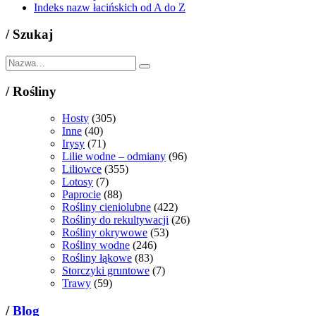
Indeks nazw łacińskich od A do Z
/
Szukaj
/
Rośliny
Hosty
(305)
Inne
(40)
Irysy
(71)
Lilie wodne – odmiany
(96)
Liliowce
(355)
Lotosy
(7)
Paprocie
(88)
Rośliny cieniolubne
(422)
Rośliny do rekultywacji
(26)
Rośliny okrywowe
(53)
Rośliny wodne
(246)
Rośliny łąkowe
(83)
Storczyki gruntowe
(7)
Trawy
(59)
/
Blog