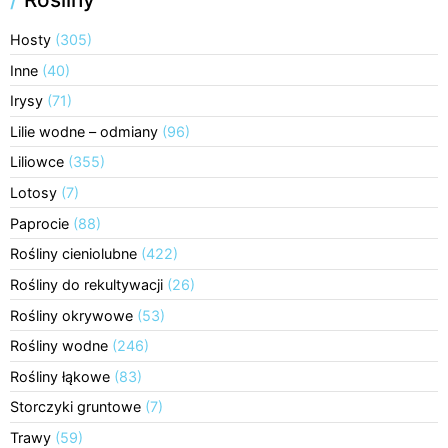
Hosty
(305)
Inne
(40)
Irysy
(71)
Lilie wodne – odmiany
(96)
Liliowce
(355)
Lotosy
(7)
Paprocie
(88)
Rośliny cieniolubne
(422)
Rośliny do rekultywacji
(26)
Rośliny okrywowe
(53)
Rośliny wodne
(246)
Rośliny łąkowe
(83)
Storczyki gruntowe
(7)
Trawy
(59)