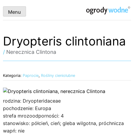
Skip
ogrody wodne
to
Menu
content
Dryopteris clintoniana
/
Nerecznica Clintona
Kategoria:
Paprocie
,
Rośliny cieniolubne
rodzina: Dryopteridaceae
pochodzenie: Europa
strefa mrozoodporności: 4
stanowisko: półcień, cień; gleba wilgotna, próchnicza
wapń: nie