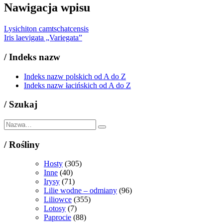
Nawigacja wpisu
Lysichiton camtschatcensis
Iris laevigata „Variegata”
/
Indeks nazw
Indeks nazw polskich od A do Z
Indeks nazw łacińskich od A do Z
/
Szukaj
/
Rośliny
Hosty
(305)
Inne
(40)
Irysy
(71)
Lilie wodne – odmiany
(96)
Liliowce
(355)
Lotosy
(7)
Paprocie
(88)