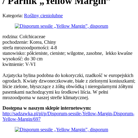
/
Parnik „Yellow Margin”
Kategoria:
Rośliny cieniolubne
rodzina: Colchicaceae
pochodzenie: Korea, Chiny
strefa mrozoodporności: 4-8
stanowisko: półcieniste, cieniste; wilgotne, zasobne, lekko kwaśne
wysokość: do 30 cm
kwitnienie: V-VI
Azjatycka bylina podobna do kokoryczki, rzadkość w europejskich
ogrodach. Kwiaty dzwoneczkowate, białe z zielonymi koniuszkami;
liście zielone, błyszczące z żółtą obwódką i nieregularnymi żółtymi
pasemkami nachodzącymi ku środkowi liścia. W pełni
mrozoodporna w naszej strefie klimatycznej.
Dostępna w naszym sklepie internetowym:
http://sadzawka.pl/pl/p/Disporum-sessile-Yellow-Margin-Disporum-
Yellow-Margin/697