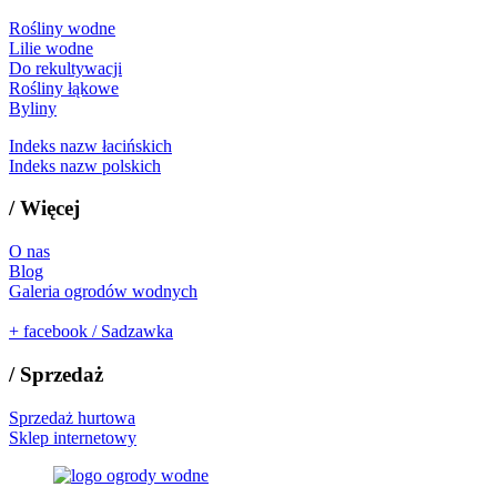
Rośliny wodne
Lilie wodne
Do rekultywacji
Rośliny łąkowe
Byliny
Indeks nazw łacińskich
Indeks nazw polskich
/
Więcej
O nas
Blog
Galeria ogrodów wodnych
+
facebook / Sadzawka
/
Sprzedaż
Sprzedaż hurtowa
Sklep internetowy