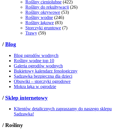
Rośliny cieniolubne
(422)
Rośliny do rekultywacji
(26)
Rośliny okrywowe
(53)
Rośliny wodne
(246)
Rośliny łąkowe
(83)
Storczyki gruntowe
(7)
Trawy
(59)
/
Blog
Blog ogrodów wodnych
Rośliny wodne top 10
Galeria ogrodów wodnych
Bukietowy kalendarz fenologiczny
Sadzawka bezpieczna dla dzieci
Obuwiki – storczyki ogrodowe
Mokra łąka w ogrodzie
/
Sklep internetowy
Klientów detalicznych zapraszamy do naszego sklepu
Sadzawka!
/
Rośliny