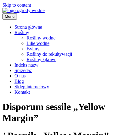
Skip to content
Menu
ogrody wodne
Strona główna
Rośliny
Rośliny wodne
Lilie wodne
Byliny
Rośliny do rekultywacji
Rośliny łąkowe
Indeks nazw
Sprzedaż
O nas
Blog
Sklep internetowy
Kontakt
Disporum sessile „Yellow
Margin”