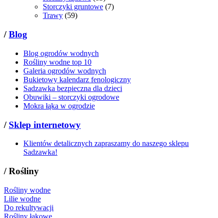
Storczyki gruntowe
(7)
Trawy
(59)
/
Blog
Blog ogrodów wodnych
Rośliny wodne top 10
Galeria ogrodów wodnych
Bukietowy kalendarz fenologiczny
Sadzawka bezpieczna dla dzieci
Obuwiki – storczyki ogrodowe
Mokra łąka w ogrodzie
/
Sklep internetowy
Klientów detalicznych zapraszamy do naszego sklepu
Sadzawka!
/
Rośliny
Rośliny wodne
Lilie wodne
Do rekultywacji
Rośliny łąkowe