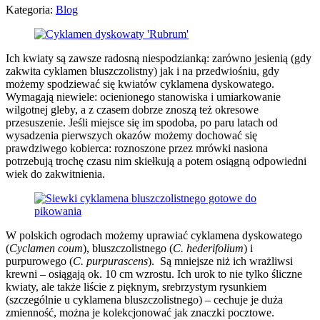
Kategoria:
Blog
Ich kwiaty są zawsze radosną niespodzianką: zarówno jesienią (gdy
zakwita cyklamen bluszczolistny) jak i na przedwiośniu, gdy
możemy spodziewać się kwiatów cyklamena dyskowatego.
Wymagają niewiele: ocienionego stanowiska
i umiarkowanie
wilgotnej gleby, a z czasem dobrze znoszą też okresowe
przesuszenie. Jeśli miejsce się im spodoba, po paru latach od
wysadzenia pierwszych okazów możemy dochować się
prawdziwego kobierca: roznoszone przez mrówki nasiona
potrzebują trochę czasu nim skiełkują a potem osiągną odpowiedni
wiek do zakwitnienia.
W polskich ogrodach możemy uprawiać cyklamena dyskowatego
(
Cyclamen coum
), bluszczolistnego (
C. hederifolium
) i
purpurowego (
C. purpurascens
). Są mniejsze niż ich wrażliwsi
krewni – osiągają ok. 10 cm wzrostu.
Ich urok to nie tylko śliczne
kwiaty, ale także liście z pięknym, srebrzystym rysunkiem
(szczególnie u cyklamena bluszczolistnego) – cechuje je duża
zmienność, można je kolekcjonować jak znaczki pocztowe.