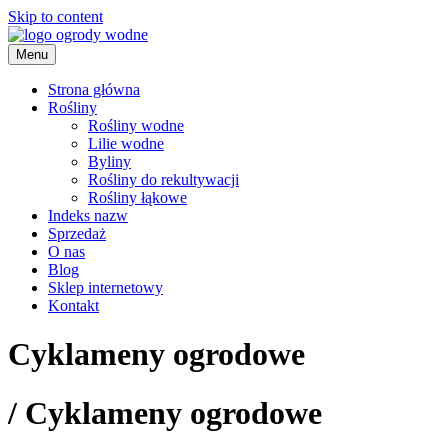
Skip to content
Menu
ogrody wodne
Strona główna
Rośliny
Rośliny wodne
Lilie wodne
Byliny
Rośliny do rekultywacji
Rośliny łąkowe
Indeks nazw
Sprzedaż
O nas
Blog
Sklep internetowy
Kontakt
Cyklameny ogrodowe
/
Cyklameny ogrodowe