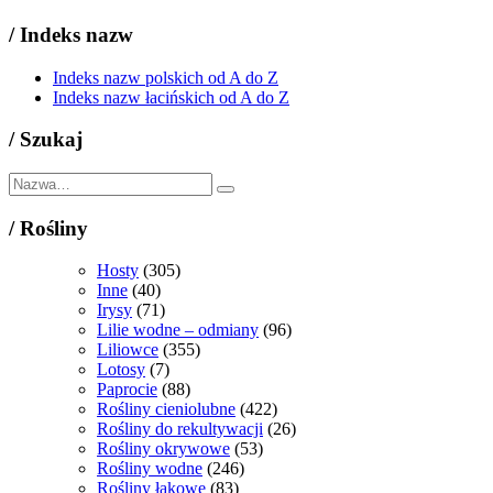
/
Indeks nazw
Indeks nazw polskich od A do Z
Indeks nazw łacińskich od A do Z
/
Szukaj
/
Rośliny
Hosty
(305)
Inne
(40)
Irysy
(71)
Lilie wodne – odmiany
(96)
Liliowce
(355)
Lotosy
(7)
Paprocie
(88)
Rośliny cieniolubne
(422)
Rośliny do rekultywacji
(26)
Rośliny okrywowe
(53)
Rośliny wodne
(246)
Rośliny łąkowe
(83)