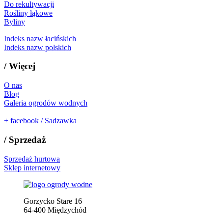
Do rekultywacji
Rośliny łąkowe
Byliny
Indeks nazw łacińskich
Indeks nazw polskich
/
Więcej
O nas
Blog
Galeria ogrodów wodnych
+
facebook / Sadzawka
/
Sprzedaż
Sprzedaż hurtowa
Sklep internetowy
Gorzycko Stare 16
64-400 Międzychód