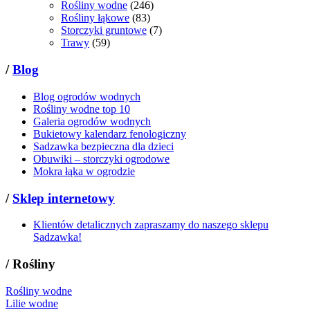
Rośliny wodne
(246)
Rośliny łąkowe
(83)
Storczyki gruntowe
(7)
Trawy
(59)
/
Blog
Blog ogrodów wodnych
Rośliny wodne top 10
Galeria ogrodów wodnych
Bukietowy kalendarz fenologiczny
Sadzawka bezpieczna dla dzieci
Obuwiki – storczyki ogrodowe
Mokra łąka w ogrodzie
/
Sklep internetowy
Klientów detalicznych zapraszamy do naszego sklepu
Sadzawka!
/
Rośliny
Rośliny wodne
Lilie wodne