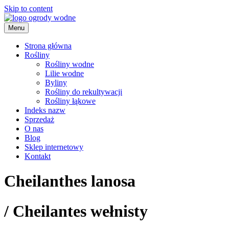
Skip to content
Menu
ogrody wodne
Strona główna
Rośliny
Rośliny wodne
Lilie wodne
Byliny
Rośliny do rekultywacji
Rośliny łąkowe
Indeks nazw
Sprzedaż
O nas
Blog
Sklep internetowy
Kontakt
Cheilanthes lanosa
/
Cheilantes wełnisty