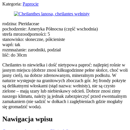
Kategoria:
Paprocie
rodzina: Pteridaceae
pochodzenie: Ameryka Północna (część wschodnia)
strefa mrozoodporności: 5
stanowisko: słoneczne, półcieniste
wapń: tak
rozmnażanie: zarodniki, podział
liść: do 30cm
Cheilantes to niewielka i dość nietypowa paproć: najlepiej rośnie w
jasnym miejscu (dobrze znosi kilkugodzinne pełne słońce, choć woli
jasny cień), na dobrze zdrenowanym, mineralnym podłożu. W
naturze występuje na granitowych zboczach gór. Jej frondy pokryte
są delikatnymi włoskami (stąd nazwa: wełnisty), nie są czysto
zielone – mają szary lub niebieskawy odcień. Dobrze znosi zimy
naszego klimatu, należy ją jednak zabezpieczyć przed ewentualnym
zamakaniem (nie sadzić w dołkach i zagłębieniach gdzie mogłaby
się gromadzić woda).
Nawigacja wpisu