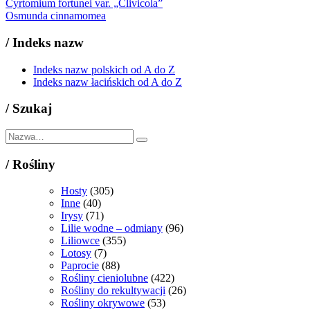
Cyrtomium fortunei var. „Clivicola”
Osmunda cinnamomea
/
Indeks nazw
Indeks nazw polskich od A do Z
Indeks nazw łacińskich od A do Z
/
Szukaj
/
Rośliny
Hosty
(305)
Inne
(40)
Irysy
(71)
Lilie wodne – odmiany
(96)
Liliowce
(355)
Lotosy
(7)
Paprocie
(88)
Rośliny cieniolubne
(422)
Rośliny do rekultywacji
(26)
Rośliny okrywowe
(53)