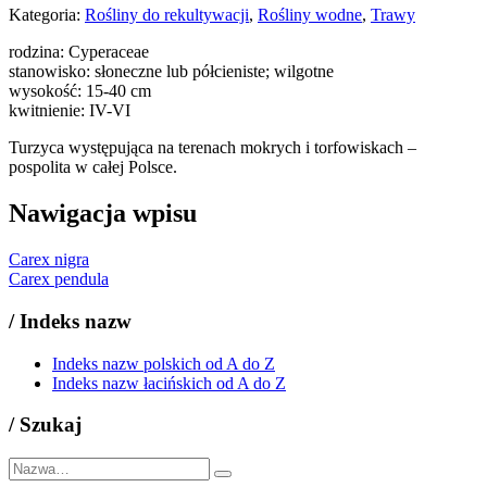
Kategoria:
Rośliny do rekultywacji
,
Rośliny wodne
,
Trawy
rodzina: Cyperaceae
stanowisko: słoneczne lub półcieniste; wilgotne
wysokość: 15-40 cm
kwitnienie: IV-VI
Turzyca występująca na terenach mokrych i torfowiskach –
pospolita w całej Polsce.
Nawigacja wpisu
Carex nigra
Carex pendula
/
Indeks nazw
Indeks nazw polskich od A do Z
Indeks nazw łacińskich od A do Z
/
Szukaj