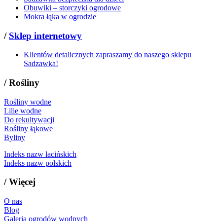
Obuwiki – storczyki ogrodowe
Mokra łąka w ogrodzie
/
Sklep internetowy
Klientów detalicznych zapraszamy do naszego sklepu
Sadzawka!
/
Rośliny
Rośliny wodne
Lilie wodne
Do rekultywacji
Rośliny łąkowe
Byliny
Indeks nazw łacińskich
Indeks nazw polskich
/
Więcej
O nas
Blog
Galeria ogrodów wodnych