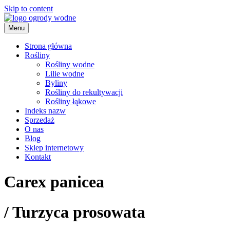
Skip to content
Menu
ogrody wodne
Strona główna
Rośliny
Rośliny wodne
Lilie wodne
Byliny
Rośliny do rekultywacji
Rośliny łąkowe
Indeks nazw
Sprzedaż
O nas
Blog
Sklep internetowy
Kontakt
Carex panicea
/
Turzyca prosowata