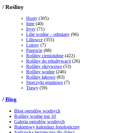
/
Rośliny
Hosty
(305)
Inne
(40)
Irysy
(71)
Lilie wodne – odmiany
(96)
Liliowce
(355)
Lotosy
(7)
Paprocie
(88)
Rośliny cieniolubne
(422)
Rośliny do rekultywacji
(26)
Rośliny okrywowe
(53)
Rośliny wodne
(246)
Rośliny łąkowe
(83)
Storczyki gruntowe
(7)
Trawy
(59)
/
Blog
Blog ogrodów wodnych
Rośliny wodne top 10
Galeria ogrodów wodnych
Bukietowy kalendarz fenologiczny
Sadzawka bezpieczna dla dzieci